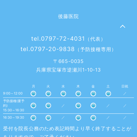
後藤医院
tel.0797-72-4031
（代表）
tel.0797-20-9838
（予防接種専用）
〒665-0035
兵庫県宝塚市逆瀬川1-10-13
月
火
水
木
金
土
日祝
9:00～12:00
／
予防接種(要予
約)
／
／
／
15:30～16:30
16:30～19:30
／
／
／
受付を院長公務のため表記時間より早く終了することが